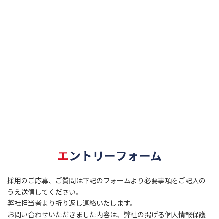
形態
アルバイトも可
保険
雇用保険 労災保険 健康保険 厚生年金
等
休日
土、日 大型連休あり(最大10日程度)
有給
有給あり
休暇
※許可不要で自由に使えます
その他詳細に関するお問い合わせは、
エントリーフォームからお願いいたします。
エ
ントリーフォーム
採用のご応募、ご質問は下記のフォームより必要事項をご記入の
うえ送信してください。
弊社担当者より折り返し連絡いたします。
お問い合わせいただきました内容は、弊社の掲げる個人情報保護